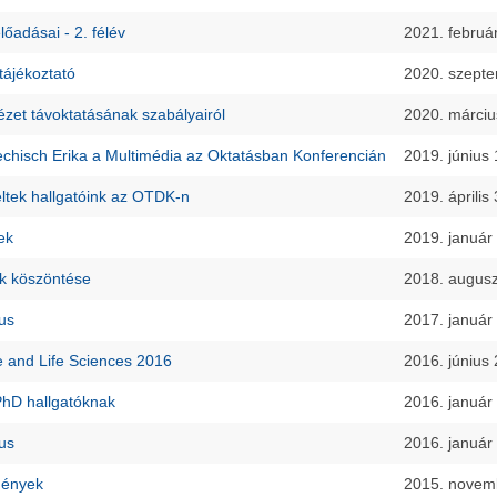
lőadásai - 2. félév
2021. februá
 tájékoztató
2020. szept
ézet távoktatásának szabályairól
2020. márciu
iechisch Erika a Multimédia az Oktatásban Konferencián
2019. június
ltek hallgatóink az OTDK-n
2019. április
ek
2019. január
ók köszöntése
2018. augusz
us
2017. január
e and Life Sciences 2016
2016. június
PhD hallgatóknak
2016. január
us
2016. január
mények
2015. novem