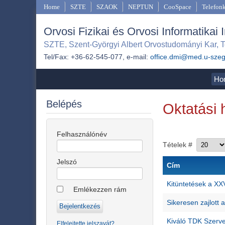
Home
SZTE
SZAOK
NEPTUN
CooSpace
Telefon
Orvosi Fizikai és Orvosi Informatikai 
SZTE, Szent-Györgyi Albert Orvostudományi Kar, T
Tel/Fax: +36-62-545-077, e-mail:
office.dmi@med.u-sze
Ho
Belépés
Oktatási 
Felhasználónév
Tételek #
Jelszó
Cím
Kitüntetések a XX
Emlékezzen rám
Sikeresen zajlot
Kiváló TDK Szerve
Elfelejtette jelszavát?