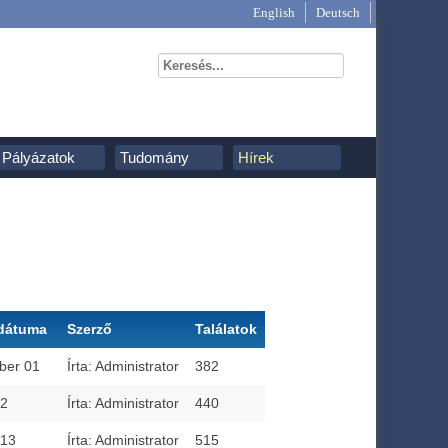
English
Deutsch
Pályázatok
Tudomány
Hírek
 dátuma
Szerző
Találatok
ber 01
Írta: Administrator
382
12
Írta: Administrator
440
 13
Írta: Administrator
515