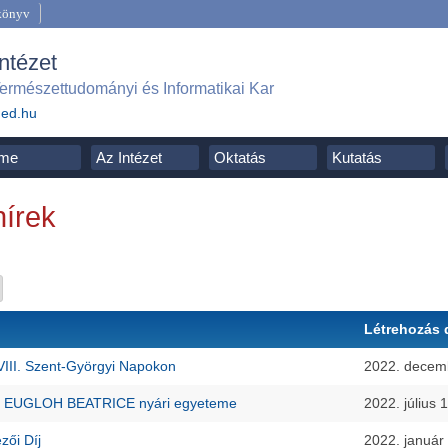
könyv
Intézet
ermészettudományi és Informatikai Kar
ged.hu
me
Az Intézet
Oktatás
Kutatás
hírek
Létrehozás
VIII. Szent-Györgyi Napokon
2022. decem
t a EUGLOH BEATRICE nyári egyeteme
2022. július 
zői Díj
2022. január