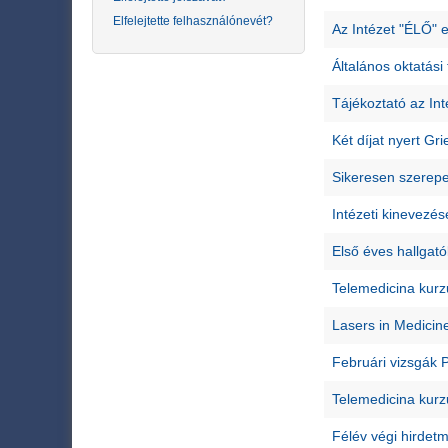
Elfelejtette felhasználónevét?
Az Intézet "ÉLŐ" e
Általános oktatási
Tájékoztató az Int
Két díjat nyert Gr
Sikeresen szerepe
Intézeti kinevezés
Első éves hallgat
Telemedicina kurz
Lasers in Medicin
Februári vizsgák 
Telemedicina kurz
Félév végi hirdet