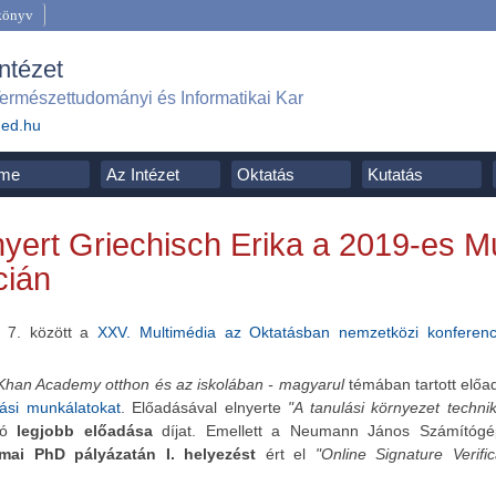
könyv
Intézet
ermészettudományi és Informatikai Kar
ged.hu
me
Az Intézet
Oktatás
Kutatás
 nyert Griechisch Erika a 2019-es 
cián
s 7. között a
XXV. Multimédia az Oktatásban nemzetközi konferenc
Khan Academy otthon és az iskolában - magyarul
témában tartott előa
tási munkálatokat
. Előadásával elnyerte
"A tanulási környezet techni
ió
legjobb előadása
díjat. Emellett a Neumann János Számítógé
mai PhD pályázatán I. helyezést
ért el
"Online Signature Verifi