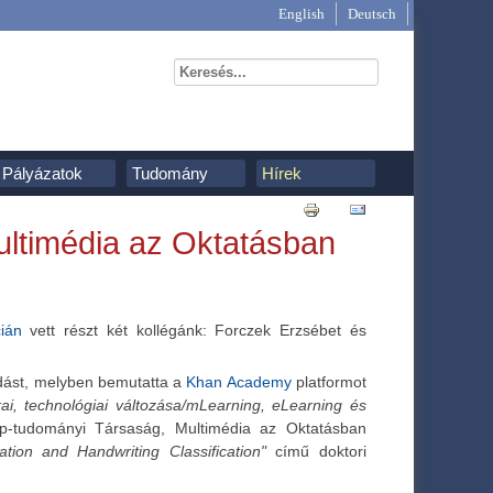
English
Deutsch
Pályázatok
Tudomány
Hírek
Multimédia az Oktatásban
ián
vett részt két kollégánk: Forczek Erzsébet és
dást, melyben bemutatta a
Khan Academy
platformot
kai, technológiai változása/mLearning, eLearning és
p-tudományi Társaság, Multimédia az Oktatásban
cation and Handwriting Classification"
című doktori