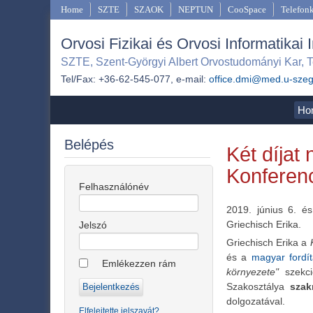
Home
SZTE
SZAOK
NEPTUN
CooSpace
Telefon
Orvosi Fizikai és Orvosi Informatikai 
SZTE, Szent-Györgyi Albert Orvostudományi Kar, T
Tel/Fax: +36-62-545-077, e-mail:
office.dmi@med.u-sze
Ho
Belépés
Két díjat
Konferen
Felhasználónév
2019. június 6. é
Griechisch Erika.
Jelszó
Griechisch Erika a
és a
magyar fordí
Emlékezzen rám
környezete"
szekc
Szakosztálya
szak
dolgozatával.
Elfelejtette jelszavát?