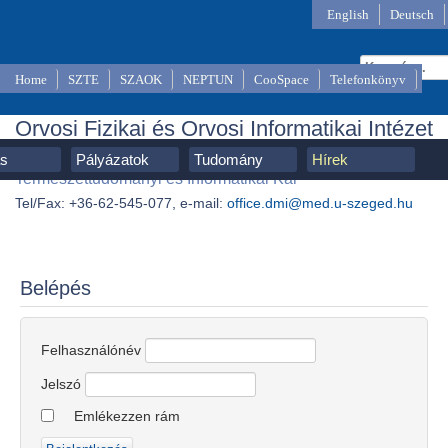
English
Deutsch
Home
SZTE
SZAOK
NEPTUN
CooSpace
Telefonkönyv
Orvosi Fizikai és Orvosi Informatikai Intézet
SZTE, Szent-Györgyi Albert Orvostudományi Kar,
ás
Pályázatok
Tudomány
Hírek
Természettudományi és Informatikai Kar
Tel/Fax: +36-62-545-077, e-mail:
office.dmi@med.u-szeged.hu
Belépés
Felhasználónév
Jelszó
Emlékezzen rám