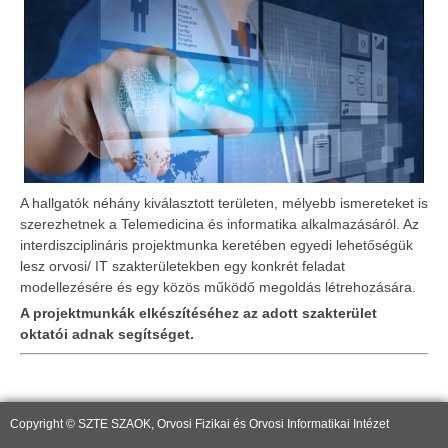
A hallgatók néhány kiválasztott területen, mélyebb ismereteket is
szerezhetnek a Telemedicina és informatika alkalmazásáról. Az
interdiszciplináris projektmunka keretében egyedi lehetőségük
lesz orvosi/ IT szakterületekben egy konkrét feladat
modellezésére és egy közös működő megoldás létrehozására.
A projektmunkák elkészítéséhez az adott szakterület
oktatói adnak segítséget.
Copyright © SZTE SZAOK, Orvosi Fizikai és Orvosi Informatikai Intézet