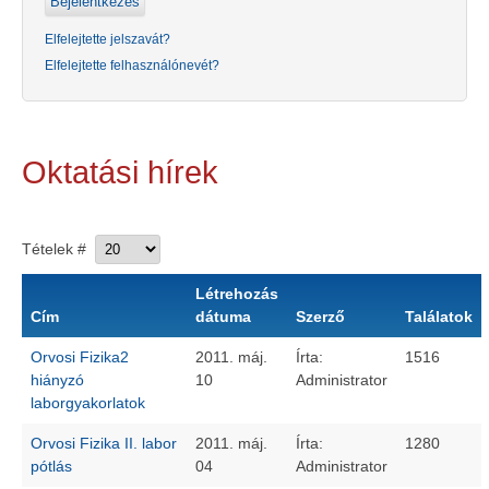
Elfelejtette jelszavát?
Elfelejtette felhasználónevét?
Oktatási hírek
Tételek #
Létrehozás
Cím
dátuma
Szerző
Találatok
Orvosi Fizika2
2011. máj.
Írta:
1516
hiányzó
10
Administrator
laborgyakorlatok
Orvosi Fizika II. labor
2011. máj.
Írta:
1280
pótlás
04
Administrator