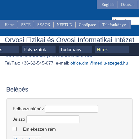
English
Deutsch
Home
SZTE
SZAOK
NEPTUN
CooSpace
Telefonkönyv
Orvosi Fizikai és Orvosi Informatikai Intézet
SZTE, Szent-Györgyi Albert Orvostudományi Kar,
ás
Pályázatok
Tudomány
Hírek
Természettudományi és Informatikai Kar
Tel/Fax: +36-62-545-077, e-mail:
office.dmi@med.u-szeged.hu
Belépés
Felhasználónév
Jelszó
Emlékezzen rám