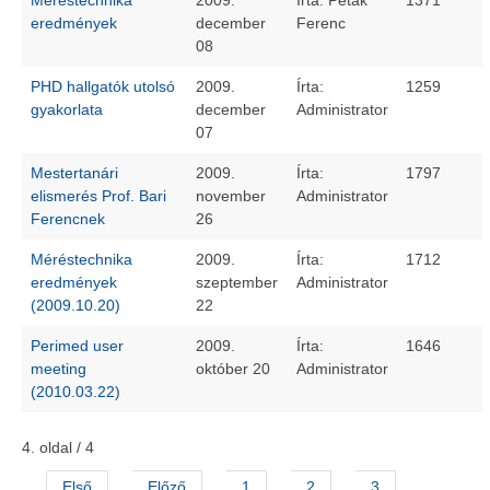
Méréstechnika
2009.
Írta: Peták
1371
eredmények
december
Ferenc
08
PHD hallgatók utolsó
2009.
Írta:
1259
gyakorlata
december
Administrator
07
Mestertanári
2009.
Írta:
1797
elismerés Prof. Bari
november
Administrator
Ferencnek
26
Méréstechnika
2009.
Írta:
1712
eredmények
szeptember
Administrator
(2009.10.20)
22
Perimed user
2009.
Írta:
1646
meeting
október 20
Administrator
(2010.03.22)
4. oldal / 4
Első
Előző
1
2
3