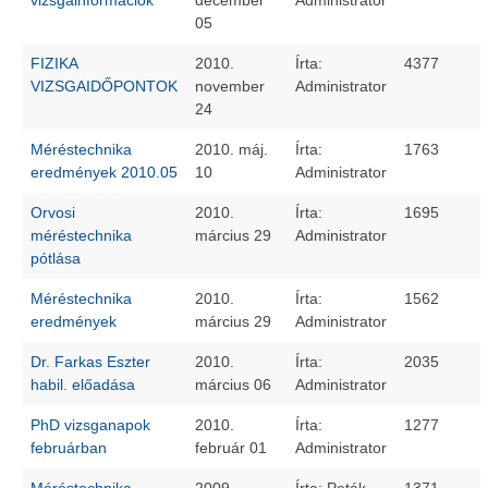
vizsgainformációk
december
Administrator
05
FIZIKA
2010.
Írta:
4377
VIZSGAIDŐPONTOK
november
Administrator
24
Méréstechnika
2010. máj.
Írta:
1763
eredmények 2010.05
10
Administrator
Orvosi
2010.
Írta:
1695
méréstechnika
március 29
Administrator
pótlása
Méréstechnika
2010.
Írta:
1562
eredmények
március 29
Administrator
Dr. Farkas Eszter
2010.
Írta:
2035
habil. előadása
március 06
Administrator
PhD vizsganapok
2010.
Írta:
1277
februárban
február 01
Administrator