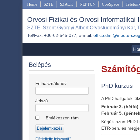
Home
SZTE
SZAOK
NEPTUN
CooSpace
Telefon
Orvosi Fizikai és Orvosi Informatikai 
SZTE, Szent-Györgyi Albert Orvostudományi Kar, T
Tel/Fax: +36-62-545-077, e-mail:
office.dmi@med.u-sze
Ho
Belépés
Számítóg
Felhasználónév
PhD kurzus
A PhD hallgatók "
S
Jelszó
Február 2. (hétfő)
Február 5. (péntek
Emlékezzen rám
Kérjük azon PhD ha
ETR-ben, és megjele
Elfelejtette jelszavát?