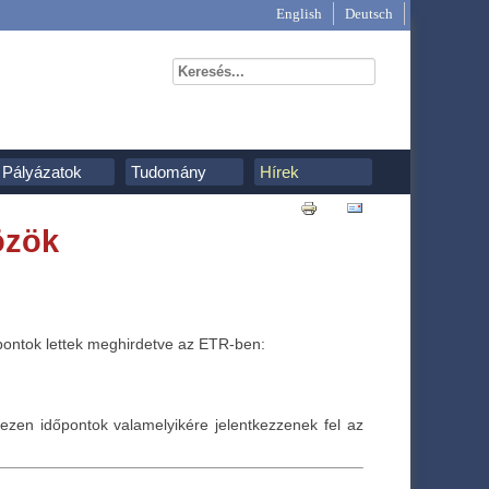
English
Deutsch
Pályázatok
Tudomány
Hírek
özök
őpontok lettek meghirdetve az ETR-ben:
ezen időpontok valamelyikére jelentkezzenek fel az