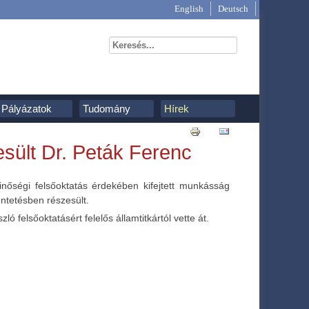
English
Deutsch
Pályázatok
Tudomány
Hírek
sült Dr. Peták Ferenc
inőségi felsőoktatás érdekében kifejtett munkásság
üntetésben részesült.
ó felsőoktatásért felelős államtitkártól vette át.