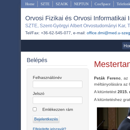
Home
SZTE
SZAOK
NEPTUN
CooSpace
Telefon
Orvosi Fizikai és Orvosi Informatikai 
SZTE, Szent-Györgyi Albert Orvostudományi Kar, T
Tel/Fax: +36-62-545-077, e-mail:
office.dmi@med.u-sze
Ho
Belépés
Mestertan
Felhasználónév
Peták Ferenc
, az
méltányolására az
A kitüntetést
2015.
Jelszó
A kitüntetéshez gra
Emlékezzen rám
Elfelejtette jelszavát?