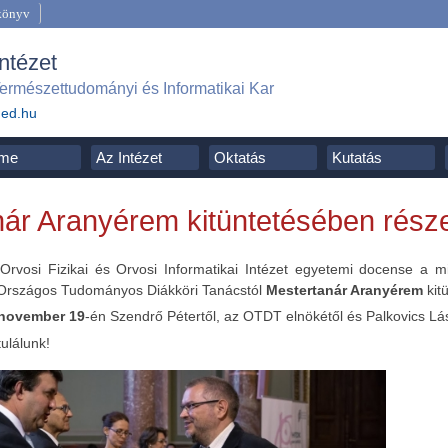
könyv
Intézet
ermészettudományi és Informatikai Kar
ged.hu
me
Az Intézet
Oktatás
Kutatás
ár Aranyérem kitüntetésében része
 Orvosi Fizikai és Orvosi Informatikai Intézet egyetemi docense a m
 Országos Tudományos Diákköri Tanácstól
Mestertanár Aranyérem
kit
 november 19
-én Szendrő Pétertől, az OTDT elnökétől és Palkovics Lászl
tulálunk!