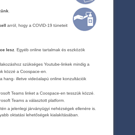
ítünk
.
ell
arról, hogy a COVID-19 tüneteit
ce lesz
. Egyéb online tartalmak és eszközök
atlakozáshoz szükséges Youtube-linkek mindig a
nk közzé a Coospace-en.
a hang- illetve videóalapú online konzultációk
rosoft Teams linket a Coospace-en tesszük közzé.
rosoft Teams a választott platform.
én a jelenlegi járványügyi nehézségek ellenére is.
yabb oktatási lehetőségek kialakításában.