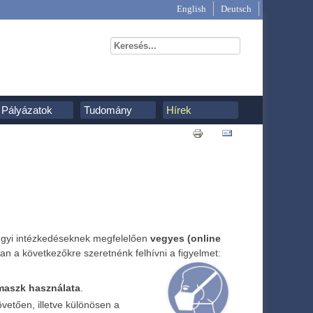
English
Deutsch
Pályázatok
Tudomány
Hírek
nyügyi intézkedéseknek megfelelően
vegyes (online
an a következőkre szeretnénk felhívni a figyelmet:
 maszk használata
.
vetően, illetve különösen a