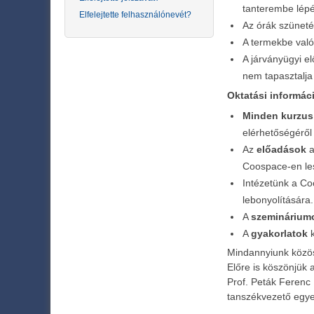
tanterembe lépés
Elfelejtette felhasználónevét?
Az órák szünetéb
A termekbe val
A járványügyi e
nem tapasztalja 
Oktatási informác
Minden kurzus 
elérhetőségéről
Az
előadások
a
Coospace-en le
Intézetünk a Coo
lebonyolítására.
A
szeminárium
A
gyakorlatok
k
Mindannyiunk közös 
Előre is köszönjük 
Prof. Peták Ferenc
tanszékvezető egye