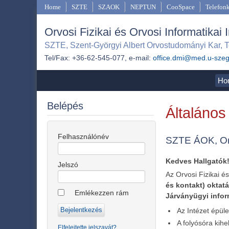
Home
SZTE
SZAOK
NEPTUN
CooSpace
Telefon
Orvosi Fizikai és Orvosi Informatikai 
SZTE, Szent-Györgyi Albert Orvostudományi Kar, T
Tel/Fax: +36-62-545-077, e-mail:
office.dmi@med.u-sze
Ho
Belépés
Általános
Felhasználónév
SZTE ÁOK, Orvo
Kedves Hallgatók
Jelszó
Az Orvosi Fizikai é
és kontakt) oktat
Emlékezzen rám
Járványügyi info
Az Intézet épül
A folyósóra kih
Elfelejtette jelszavát?