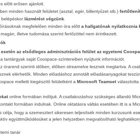
 előtt erősen ajánlott.
en minden használt felületet (asztal, egér, billentyűzet stb.)
fertőtlen
ó belépéskor
lázmérést végzünk
.
lőírásoknak megfelelően minden óra előtt
a hallgatónak nyilatkoznia k
magán, illetve tudomása szerint fertőzöttel nem érintkezett.
iók
esetén az elsődleges adminisztrációs felület az egyetemi Coospa
 a tantárgyak saját Coospace-színtereiben nyújtunk információt.
z órarend szerinti időben, élőben streamelve lesznek megtartva. A cs
sznek elérhetők. Minden előadáshoz annotált előadásanyagokat teszü
space melletti kiegészítő felületként a
Microsoft Teamset
választotta 
okat
online formában indítjuk. A csatlakozáshoz szükséges állandó Mic
ontakt formában indulnak. Online oktatásra váltás esetében itt is a Mic
célja, hogy a szemesztert sikeresen teljesítsék minden kurzusunk eset
aktív együttműködésüket a jelen helyzetben megvalósítható leghatékon
temi tanár