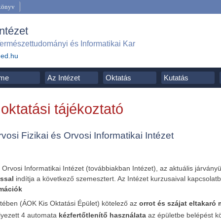
könyv
Intézet
ermészettudományi és Informatikai Kar
ged.hu
me
Az Intézet
Oktatás
Kutatás
 oktatási tájékoztató
si Fizikai és Orvosi Informatikai Intézet
!
s Orvosi Informatikai Intézet (továbbiakban Intézet), az aktuális járvá
ással
indítja a következő szemesztert. Az Intézet kurzusaival kapcsolatb
rmációk
etében (ÁOK Kis Oktatási Épület) kötelező az
orrot és szájat eltakaró
elyezett 4 automata
kézfertőtlenítő használata
az épületbe belépést kö