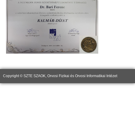
Copyright © SZTE SZAOK, Orvosi Fizikai és Orvosi Informatikai Intézet