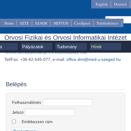
English
Deutsch
Home
SZTE
SZAOK
NEPTUN
CooSpace
Telefonkönyv
Orvosi Fizikai és Orvosi Informatikai Intézet
SZTE, Szent-Györgyi Albert Orvostudományi Kar,
ás
Pályázatok
Tudomány
Hírek
Természettudományi és Informatikai Kar
Tel/Fax: +36-62-545-077, e-mail:
office.dmi@med.u-szeged.hu
Belépés
Felhasználónév
Jelszó
Emlékezzen rám