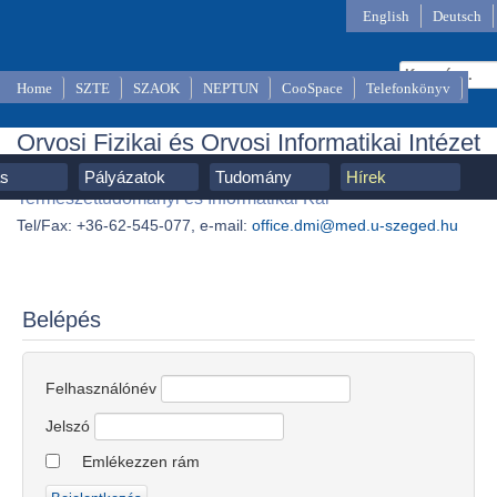
English
Deutsch
Home
SZTE
SZAOK
NEPTUN
CooSpace
Telefonkönyv
Orvosi Fizikai és Orvosi Informatikai Intézet
SZTE, Szent-Györgyi Albert Orvostudományi Kar,
ás
Pályázatok
Tudomány
Hírek
Természettudományi és Informatikai Kar
Tel/Fax: +36-62-545-077, e-mail:
office.dmi@med.u-szeged.hu
Belépés
Felhasználónév
Jelszó
Emlékezzen rám