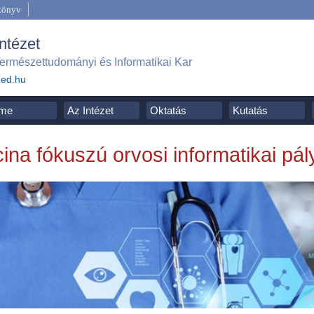
könyv
Intézet
ermészettudományi és Informatikai Kar
ged.hu
me
Az Intézet
Oktatás
Kutatás
ina fókuszú orvosi informatikai pál