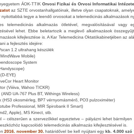
ányegyetem ÁOK-TTIK
Orvosi Fizikai és Orvosi Informatikai Intézet
zatot
az SZTE orvostanhallgatóinak, illetve olyan csapatoknak, amely
y nyitottabbá tegye a leendő orvosokat a telemedicinás alkalmazások ny
ges telemedicinás alkalmazás ötletével, megvalósításával vagy 
zésével lehet. Ebbe beletartozik a meglevő alkalmazások összegyűjté
lmazások kifejlesztése is. A Kar Telemedicina Oktatókabinetjében az al
ani a fejlesztés idejére:
scan 1.2 ultrahang készülék
MindWave Mobile)
oendoscope System
Handyscope)
(D-EYE)
veCor Heart Monitor
or (Viiiiva, Wahoo TICKR)
AND UA-767 Plus BT, Withings Wireless)
k (HS3 okosmérleg, BP7 vérnyomásmérő, PO3 pulzoximéter)
otube Professional, MIR Spirobank II Smart)
2, Apple), MS Kinect, stb.
vül – célszerűen a szervezőkkel egyeztetve – pályázni lehet bármily
 eszközhöz kapcsolódó telemedicinás alkalmazás kifejlesztésével is.
ben
2016. november 30.
határidővel be kell nyújtani egy
kb. 4.000 szó