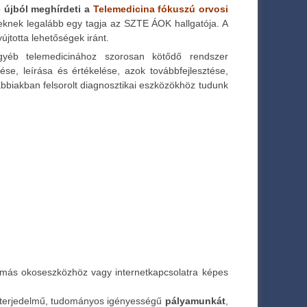
e újból meghírdeti a
Telemedicina fókuszú orvosi
eknek legalább egy tagja az SZTE ÁOK hallgatója. A
újtotta lehetőségek iránt.
egyéb telemedicinához szorosan kötődő rendszer
se, leírása és értékelése, azok továbbfejlesztése,
ábbiakban felsorolt diagnosztikai eszközökhöz tudunk
en más okoseszközhöz vagy internetkapcsolatra képes
terjedelmű, tudományos igényességű
pályamunkát
,