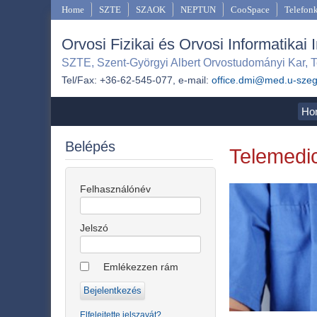
Home
SZTE
SZAOK
NEPTUN
CooSpace
Telefon
Orvosi Fizikai és Orvosi Informatikai 
SZTE, Szent-Györgyi Albert Orvostudományi Kar, T
Tel/Fax: +36-62-545-077, e-mail:
office.dmi@med.u-sze
Ho
Belépés
Telemedic
Felhasználónév
Jelszó
Emlékezzen rám
Elfelejtette jelszavát?