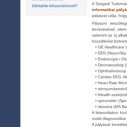
A Szegedi Tudom
Elfelejtette felhasználónevét?
informatikai pályá
pályázat célja, hog
Pályázni tetszőle
tervezésével, elem
valamint az új alka
hozzáférést biztosít
• GE Healthcare V
• EEG (NeuroSky 
• Endoscope-i Ot
• Dermatoszkóp (
• Ophthalmoscop 
• Cardiax EKG, Ali
• Heart Rate Monit
• vérnyomásmérő (
• iHealth eszközö
• spirométer (Spir
• okosóra (MS Band
A felsoroltakon kí
mobil diagnosztikai
A pályázat kereté