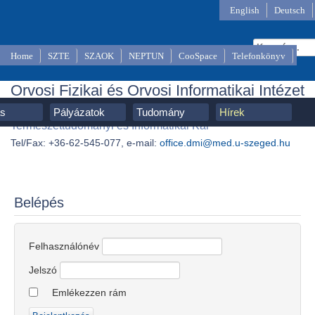
English
Deutsch
Home
SZTE
SZAOK
NEPTUN
CooSpace
Telefonkönyv
Orvosi Fizikai és Orvosi Informatikai Intézet
SZTE, Szent-Györgyi Albert Orvostudományi Kar,
ás
Pályázatok
Tudomány
Hírek
Természettudományi és Informatikai Kar
Tel/Fax: +36-62-545-077, e-mail:
office.dmi@med.u-szeged.hu
Belépés
Felhasználónév
Jelszó
Emlékezzen rám