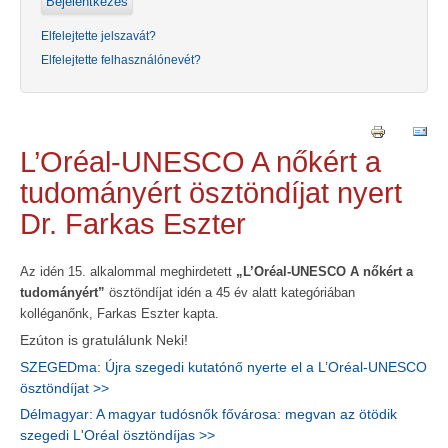
Elfelejtette jelszavát?
Elfelejtette felhasználónevét?
L’Oréal-UNESCO A nőkért a
tudományért ösztöndíjat nyert
Dr. Farkas Eszter
Az idén 15. alkalommal meghirdetett
„L’Oréal-UNESCO A nőkért a
tudományért”
ösztöndíjat idén a 45 év alatt kategóriában
kolléganőnk, Farkas Eszter kapta.
Ezúton is gratulálunk Neki!
SZEGEDma: Újra szegedi kutatónő nyerte el a L’Oréal-UNESCO
ösztöndíjat >>
Délmagyar: A magyar tudósnők fővárosa: megvan az ötödik
szegedi L'Oréal ösztöndíjas >>