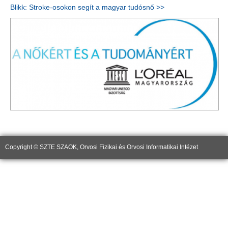
Blikk: Stroke-osokon segít a magyar tudósnő >>
Copyright © SZTE SZAOK, Orvosi Fizikai és Orvosi Informatikai Intézet