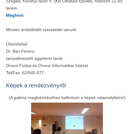
Szeged, Korányi fasor 9. (Kis Oktatási Épület), földszint 22-es
terem
Meghívó
Minden érdeklődőt szeretettel várunk.
Üdvözlettel:
Dr. Bari Ferenc
tanszékvezető egyetemi tanár
Orvosi Fizikai és Orvosi Informatikai Intézet
Tel/Fax: 62/545-077
Képek a rendezvényről
(A galéria megtekintéséhez kattintson a képek valamelyikére!)