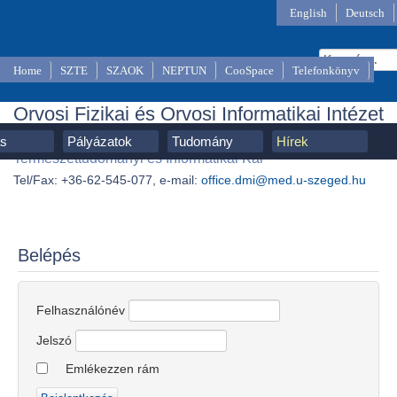
English
Deutsch
Home
SZTE
SZAOK
NEPTUN
CooSpace
Telefonkönyv
Orvosi Fizikai és Orvosi Informatikai Intézet
SZTE, Szent-Györgyi Albert Orvostudományi Kar,
ás
Pályázatok
Tudomány
Hírek
Természettudományi és Informatikai Kar
Tel/Fax: +36-62-545-077, e-mail:
office.dmi@med.u-szeged.hu
Belépés
Felhasználónév
Jelszó
Emlékezzen rám