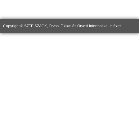
Copyright © SZTE SZAOK, Orvosi Fizikai és Orvosi Informatikai Intézet