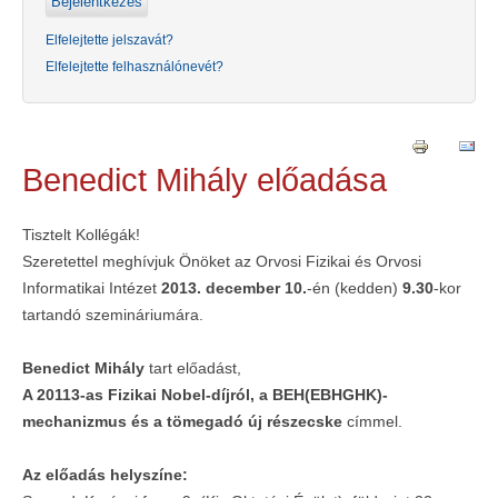
Elfelejtette jelszavát?
Elfelejtette felhasználónevét?
Benedict Mihály előadása
Tisztelt Kollégák!
Szeretettel meghívjuk Önöket az Orvosi Fizikai és Orvosi
Informatikai Intézet
2013. december 10.
-én (kedden)
9.30
-kor
tartandó szemináriumára.
Benedict Mihály
tart előadást,
A 20113-as Fizikai Nobel-díjról, a BEH(EBHGHK)-
mechanizmus és a tömegadó új részecske
címmel.
Az előadás helyszíne: