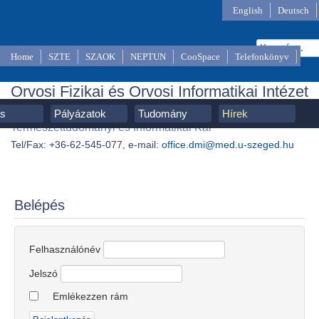
English
Deutsch
Home
SZTE
SZAOK
NEPTUN
CooSpace
Telefonkönyv
Orvosi Fizikai és Orvosi Informatikai Intézet
SZTE, Szent-Györgyi Albert Orvostudományi Kar,
ás
Pályázatok
Tudomány
Hírek
Természettudományi és Informatikai Kar
Tel/Fax: +36-62-545-077, e-mail:
office.dmi@med.u-szeged.hu
Belépés
Felhasználónév
Jelszó
Emlékezzen rám