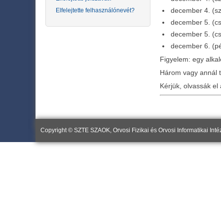
december 4. (s
Elfelejtette felhasználónevét?
december 5. (cs
december 5. (cs
december 6. (pé
Figyelem: egy alkal
Három vagy annál tö
Kérjük, olvassák el 
Copyright © SZTE SZAOK, Orvosi Fizikai és Orvosi Informatikai Inté