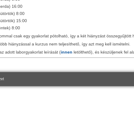
zerda) 16:00
ütörtök) 8:00
ütörtök) 15:00
ntek) 8:00
ommal csak egy gyakorlat pótolható, így a két hiányzást összegyűjtött 
bb hiányzással a kurzus nem teljesíthető, így azt meg kell ismételni.
az adott laborgyakorlat leírását (
innen
letölthető), és készüljenek fel a
zet