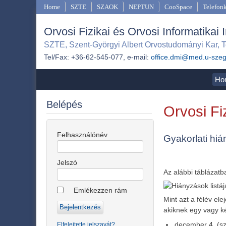
Home
SZTE
SZAOK
NEPTUN
CooSpace
Telefon
Orvosi Fizikai és Orvosi Informatikai 
SZTE, Szent-Györgyi Albert Orvostudományi Kar, T
Tel/Fax: +36-62-545-077, e-mail:
office.dmi@med.u-sze
Ho
Belépés
Orvosi Fiz
Felhasználónév
Gyakorlati hiá
Jelszó
Az alábbi táblázatb
Emlékezzen rám
Mint azt a félév el
akiknek egy vagy ké
december 4. (sz
Elfelejtette jelszavát?