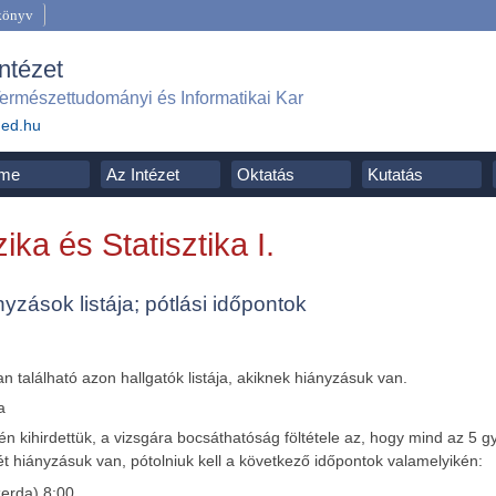
könyv
Intézet
ermészettudományi és Informatikai Kar
ged.hu
me
Az Intézet
Oktatás
Kutatás
ika és Statisztika I.
nyzások listája; pótlási időpontok
an található azon hallgatók listája, akiknek hiányzásuk van.
ején kihirdettük, a vizsgára bocsáthatóság föltétele az, hogy mind az 5 
t hiányzásuk van, pótolniuk kell a következő időpontok valamelyikén:
erda) 8:00