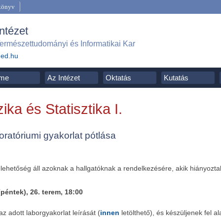
könyv
Intézet
ermészettudományi és Informatikai Kar
ged.hu
me
Az Intézet
Oktatás
Kutatás
ika és Statisztika I.
boratóriumi gyakorlat pótlása
 lehetőség áll azoknak a hallgatóknak a rendelkezésére, akik hiányozta
(péntek), 26. terem, 18:00
az adott laborgyakorlat leírását (
innen
letölthető), és készüljenek fel a