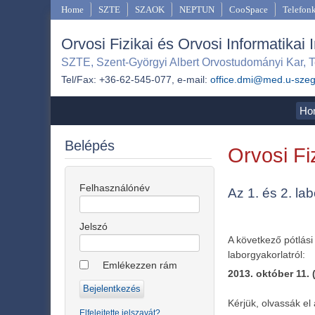
Home
SZTE
SZAOK
NEPTUN
CooSpace
Telefon
Orvosi Fizikai és Orvosi Informatikai 
SZTE, Szent-Györgyi Albert Orvostudományi Kar, T
Tel/Fax: +36-62-545-077, e-mail:
office.dmi@med.u-sze
Ho
Belépés
Orvosi Fiz
Felhasználónév
Az 1. és 2. la
Jelszó
A következő pótlási
laborgyakorlatról:
Emlékezzen rám
2013. október 11. 
Kérjük, olvassák el 
Elfelejtette jelszavát?