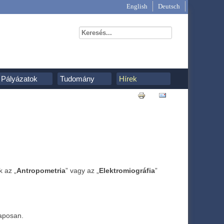
English
Deutsch
Pályázatok
Tudomány
Hírek
k az „
Antropometria
” vagy az „
Elektromiográfia
”
laposan.