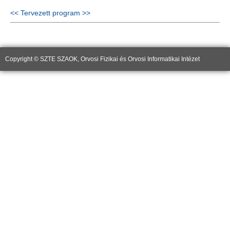
<< Tervezett program >>
Copyright © SZTE SZAOK, Orvosi Fizikai és Orvosi Informatikai Intézet