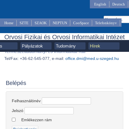
English
Deutsch
Home
SZTE
SZAOK
NEPTUN
CooSpace
Telefonkönyv
Orvosi Fizikai és Orvosi Informatikai Intézet
SZTE, Szent-Györgyi Albert Orvostudományi Kar,
ás
Pályázatok
Tudomány
Hírek
Természettudományi és Informatikai Kar
Tel/Fax: +36-62-545-077, e-mail:
office.dmi@med.u-szeged.hu
Belépés
Felhasználónév
Jelszó
Emlékezzen rám