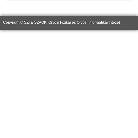
Copyright © SZTE SZAOK, Orvosi Fizikai és Orvosi Informatikai Intézet