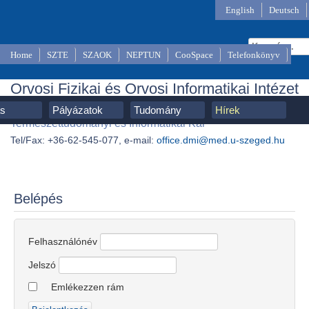
English
Deutsch
Home
SZTE
SZAOK
NEPTUN
CooSpace
Telefonkönyv
Orvosi Fizikai és Orvosi Informatikai Intézet
SZTE, Szent-Györgyi Albert Orvostudományi Kar,
ás
Pályázatok
Tudomány
Hírek
Természettudományi és Informatikai Kar
Tel/Fax: +36-62-545-077, e-mail:
office.dmi@med.u-szeged.hu
Belépés
Felhasználónév
Jelszó
Emlékezzen rám