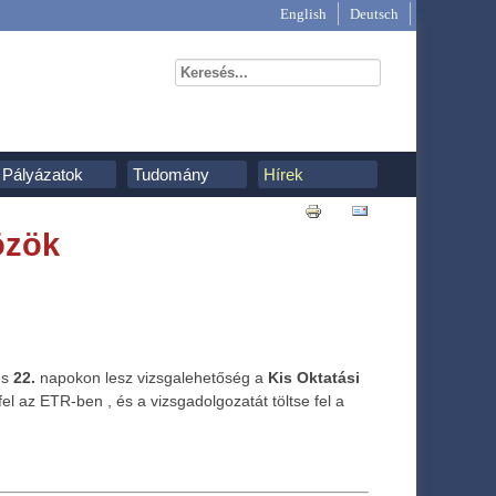
English
Deutsch
Pályázatok
Tudomány
Hírek
özök
és
22.
napokon lesz vizsgalehetőség a
Kis Oktatási
l az ETR-ben , és a vizsgadolgozatát töltse fel a