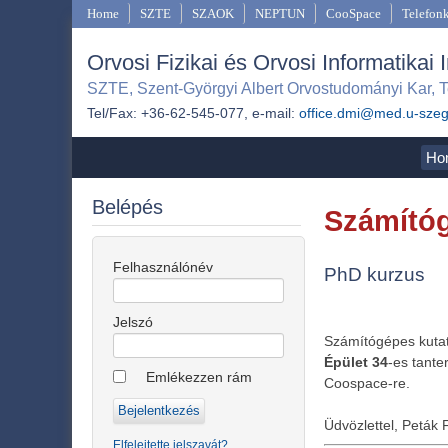
Home
SZTE
SZAOK
NEPTUN
CooSpace
Telefon
Orvosi Fizikai és Orvosi Informatikai 
SZTE, Szent-Györgyi Albert Orvostudományi Kar, T
Tel/Fax: +36-62-545-077, e-mail:
office.dmi@med.u-sze
Ho
Belépés
Számítóg
Felhasználónév
PhD kurzus
Jelszó
Számítógépes kutat
Épület 34
-es tante
Emlékezzen rám
Coospace-re.
Üdvözlettel, Peták 
Elfelejtette jelszavát?