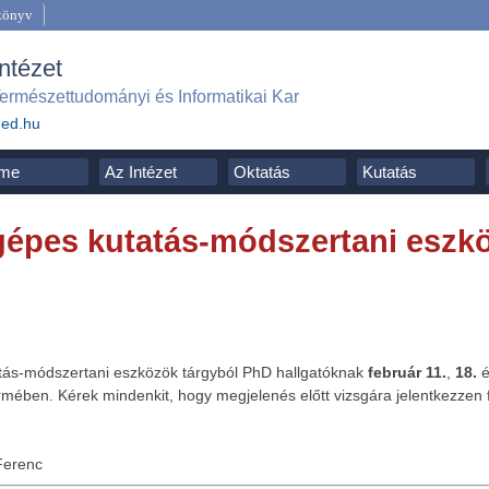
könyv
Intézet
ermészettudományi és Informatikai Kar
ged.hu
me
Az Intézet
Oktatás
Kutatás
épes kutatás-módszertani eszk
ás-módszertani eszközök tárgyból PhD hallgatóknak
február 11.
,
18.
rmében. Kérek mindenkit, hogy megjelenés előtt vizsgára jelentkezzen fe
Ferenc