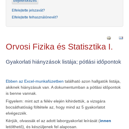
Elfelejtette jelszavát?
Elfelejtette felhasználónevét?
Orvosi Fizika és Statisztika I.
Gyakorlati hiányzások listája; pótlási időpontok
Ebben az Excel-munkafüzetben
található azon hallgatók listája,
akiknek hiányzásuk van. A dokumentumban a pótlási időpontok
is benne vannak.
Figyelem: mint azt a félév elején kihirdettük, a vizsgára
bocsáthatóság föltétele az, hogy mind az 5 gyakorlatot
elvégezzék.
Kérjük, olvassák el az adott laborgyakorlat leírását (
innen
letölthető), és készüljenek fel alaposan.