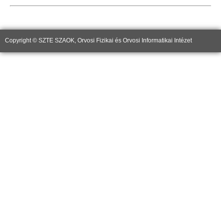
Copyright © SZTE SZAOK, Orvosi Fizikai és Orvosi Informatikai Intézet