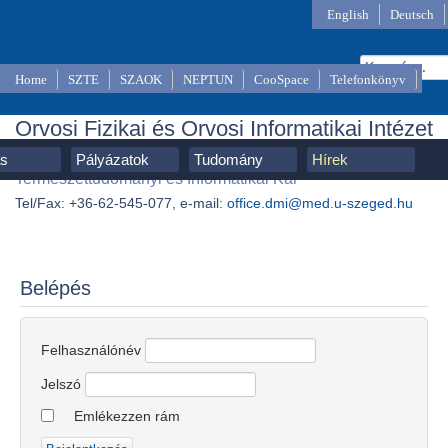
English
Deutsch
Home
SZTE
SZAOK
NEPTUN
CooSpace
Telefonkönyv
Orvosi Fizikai és Orvosi Informatikai Intézet
SZTE, Szent-Györgyi Albert Orvostudományi Kar,
ás
Pályázatok
Tudomány
Hírek
Természettudományi és Informatikai Kar
Tel/Fax: +36-62-545-077, e-mail:
office.dmi@med.u-szeged.hu
Belépés
Felhasználónév
Jelszó
Emlékezzen rám